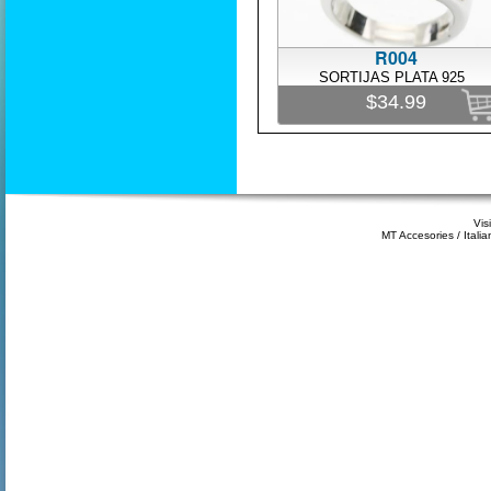
R004
SORTIJAS PLATA 925
$34.99
Vis
MT Accesories / Itali