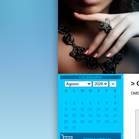
CALENDARIO
> 
D
L
M
M
J
V
S
OME
1
2
3
4
5
6
7
8
9
10
11
12
13
14
15
16
17
18
19
20
21
22
23
24
25
26
27
28
29
30
31