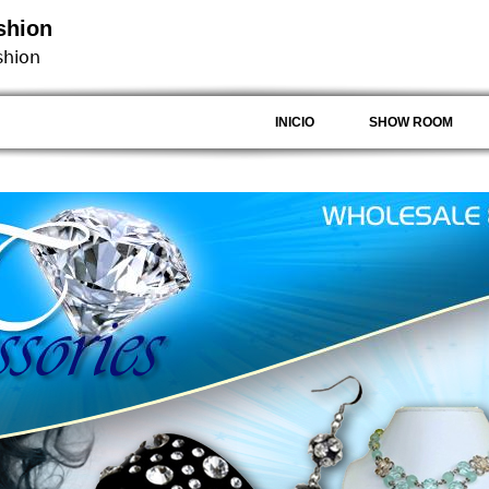
shion
shion
INICIO
SHOW ROOM