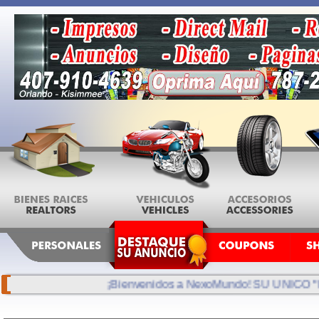
¡Bienvenidos a NexoMundo! SU UNICO "MA