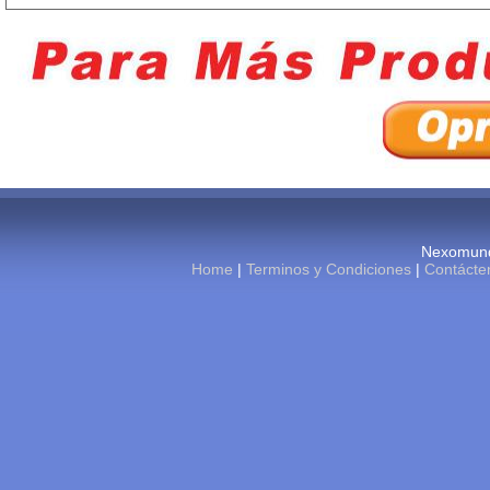
Nexomund
Home
|
Terminos y Condiciones
|
Contácte