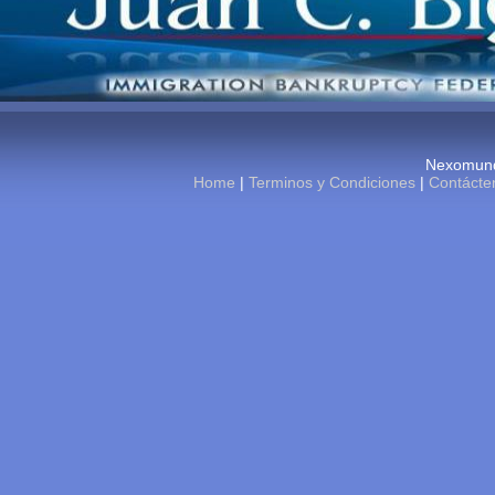
Nexomund
Home
|
Terminos y Condiciones
|
Contácte