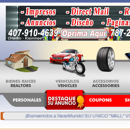
¡Bienvenidos a NexoMundo! SU UNICO "MALL" VIRTUAL.