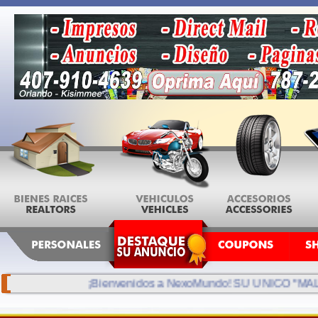
¡Bienvenidos a NexoMundo! SU UNICO "MALL" VIR