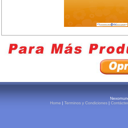
Nexomund
Home
|
Terminos y Condiciones
|
Contácte